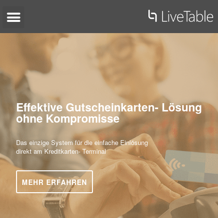
Effektive Gutscheinkarten- Lösung
ohne Kompromisse
Das einzige System für die einfache Einlösung
direkt am Kreditkarten- Terminal
MEHR ERFAHREN