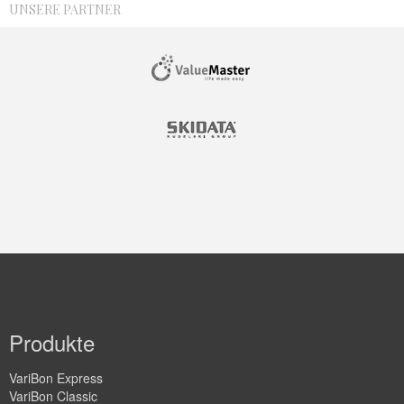
UNSERE PARTNER
Produkte
VariBon Express
VariBon Classic